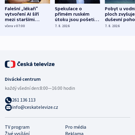
Falešní „lékaři“
Spekulace o
Pobyt u vodn
vytvoření AI šíří
přímém ruském
ploch zvyšuje
mezi staršími
útoku jsou pošetilé,
duševní poho
Poláky nebezpečné
míní estonský
ukázala
včera v 07:00
7. 8. 2026
7. 8. 2026
zdravotní rady
bezpečnostní
mezinárodní 
expert
Divácké centrum
každý všední den:
8:00—16:00 hodin
261 136 113
info@ceskatelevize.cz
TV program
Pro média
Živé vysílání
Reklama