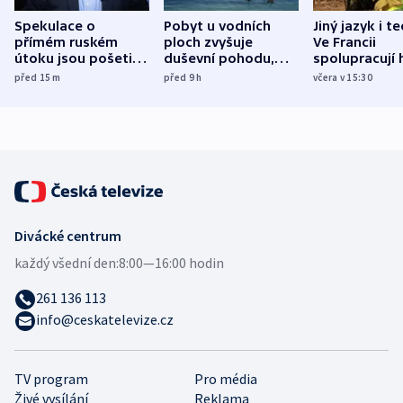
Spekulace o
Pobyt u vodních
Jiný jazyk i t
přímém ruském
ploch zvyšuje
Ve Francii
útoku jsou pošetilé,
duševní pohodu,
spolupracují h
míní estonský
ukázala
různých zemí
před 15
m
před 9
h
včera v 15:30
bezpečnostní
mezinárodní studie
expert
Divácké centrum
každý všední den:
8:00—16:00 hodin
261 136 113
info@ceskatelevize.cz
TV program
Pro média
Živé vysílání
Reklama