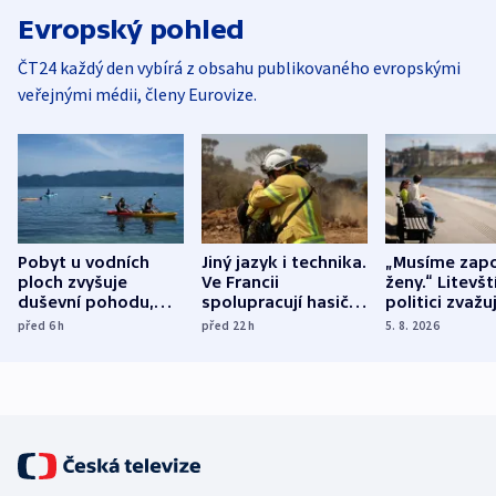
Evropský pohled
ČT24 každý den vybírá z obsahu publikovaného evropskými
veřejnými médii, členy Eurovize.
Pobyt u vodních
Jiný jazyk i technika.
„Musíme zapo
ploch zvyšuje
Ve Francii
ženy.“ Litevšt
duševní pohodu,
spolupracují hasiči z
politici zvažuj
ukázala
různých zemí
dohodu o
před 6
h
před 22
h
5. 8. 2026
mezinárodní studie
demografii