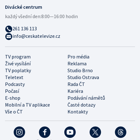
Divácké centrum
každý všední den:
8:00—16:00 hodin
261 136 113
info@ceskatelevize.cz
TV program
Pro média
Živé vysílání
Reklama
TV poplatky
Studio Brno
Teletext
Studio Ostrava
Podcasty
Rada ČT
Počasí
Kariéra
E-shop
Podávání námětů
Mobilní a TV aplikace
Časté dotazy
Vše o ČT
Kontakty