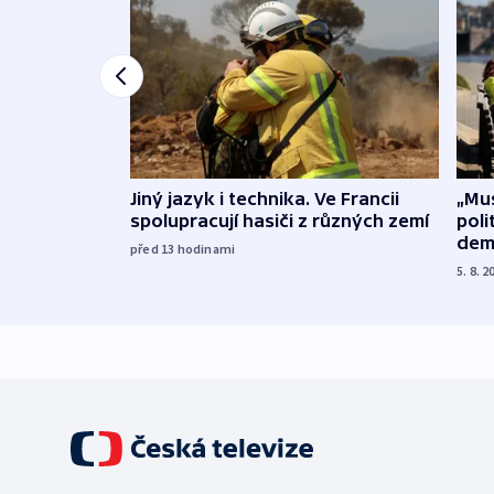
Jiný jazyk i technika. Ve Francii
„Mus
spolupracují hasiči z různých zemí
poli
dem
před 13
hodinami
5. 8. 2