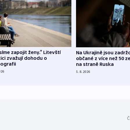
íme zapojit ženy.“ Litevští
Na Ukrajině jsou zadrž
tici zvažují dohodu o
občané z více než 50 ze
ografii
na straně Ruska
026
5. 8. 2026
Č