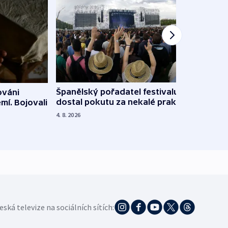
Španělský pořadatel festivalu
ováni
Lesn
dostal pokutu za nekalé praktiky
mí. Bojovali
dopa
zdrav
4. 8. 2026
4. 8. 20
eská televize na sociálních sítích: