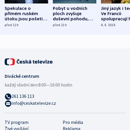
Spekulace o
Pobyt u vodních
Jiný jazyk i t
přímém ruském
ploch zvyšuje
Ve Francii
útoku jsou pošetilé,
duševní pohodu,
spolupracují h
míní estonský
ukázala
různých zemí
před 12
h
před 21
h
6. 8. 2026
bezpečnostní
mezinárodní studie
expert
Divácké centrum
každý všední den:
8:00—16:00 hodin
261 136 113
info@ceskatelevize.cz
TV program
Pro média
Živé vysílání
Reklama