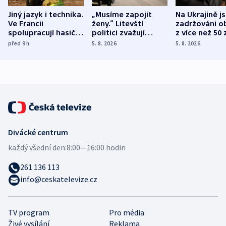
Jiný jazyk i technika.
„Musíme zapojit
Na Ukrajině j
Ve Francii
ženy.“ Litevští
zadržováni o
spolupracují hasiči z
politici zvažují
z více než 50 
různých zemí
dohodu o
Bojovali na s
před 9
h
5. 8. 2026
5. 8. 2026
demografii
Ruska
Divácké centrum
každý všední den:
8:00—16:00 hodin
261 136 113
info@ceskatelevize.cz
TV program
Pro média
Živé vysílání
Reklama