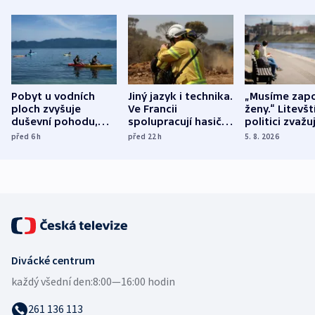
Pobyt u vodních
Jiný jazyk i technika.
„Musíme zapo
ploch zvyšuje
Ve Francii
ženy.“ Litevšt
duševní pohodu,
spolupracují hasiči z
politici zvažuj
ukázala
různých zemí
dohodu o
před 6
h
před 22
h
5. 8. 2026
mezinárodní studie
demografii
Divácké centrum
každý všední den:
8:00—16:00 hodin
261 136 113