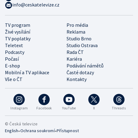
info@ceskatelevize.cz
TV program
Pro média
Živé vysílání
Reklama
TV poplatky
Studio Brno
Teletext
Studio Ostrava
Podcasty
Rada ČT
Počasí
Kariéra
E-shop
Podávání námětů
Mobilní a TV aplikace
Časté dotazy
Vše o ČT
Kontakty
Instagram
Facebook
YouTube
X
Threads
© Česká televize
•
•
English
Ochrana soukromí
Přístupnost