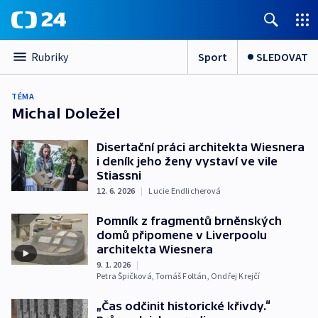
Sport
SLEDOVAT
Rubriky
TÉMA
Michal Doležel
Disertační práci architekta Wiesnera
i deník jeho ženy vystaví ve vile
Stiassni
12. 6. 2026
|
Lucie Endlicherová
Pomník z fragmentů brněnských
domů připomene v Liverpoolu
architekta Wiesnera
9. 1. 2026
|
Petra Špičková
,
Tomáš Foltán
,
Ondřej Krejčí
„Čas odčinit historické křivdy.“