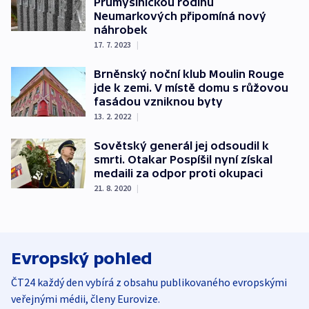
Průmyslnickou rodinu
Neumarkových připomíná nový
náhrobek
17. 7. 2023
|
Brněnský noční klub Moulin Rouge
jde k zemi. V místě domu s růžovou
fasádou vzniknou byty
13. 2. 2022
|
Sovětský generál jej odsoudil k
smrti. Otakar Pospíšil nyní získal
medaili za odpor proti okupaci
21. 8. 2020
|
Evropský pohled
ČT24 každý den vybírá z obsahu publikovaného evropskými
veřejnými médii, členy Eurovize.