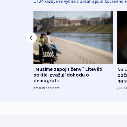
ČT24 každý den vybírá z obsahu publikovaného e
„Musíme zapojit ženy.“ Litevští
Na U
politici zvažují dohodu o
obča
demografii
na 
před 19
hodinami
před 