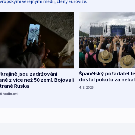
vropskými veřejnými médii, členy Eurovize.
Španělský pořadatel fe
krajině jsou zadržováni
dostal pokutu za nekal
né z více než 50 zemí. Bojovali
straně Ruska
4. 8. 2026
20
hodinami