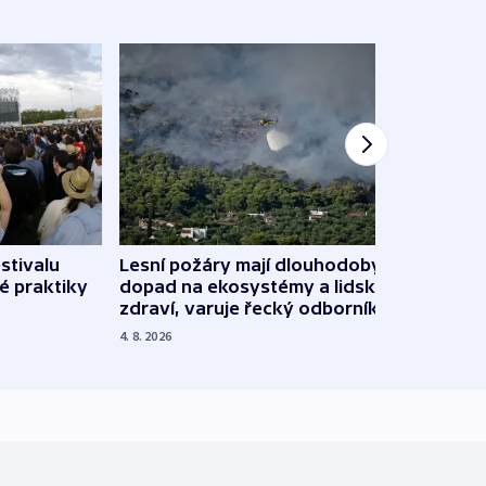
stivalu
Lesní požáry mají dlouhodobý
Ukraj
é praktiky
dopad na ekosystémy a lidské
Franc
zdraví, varuje řecký odborník
požá
4. 8. 2026
3. 8. 20