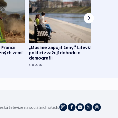
 Francii
„Musíme zapojit ženy.“ Litevští
Na Uk
ůzných zemí
politici zvažují dohodu o
občan
demografii
na s
5. 8. 2026
5. 8. 20
eská televize na sociálních sítích: