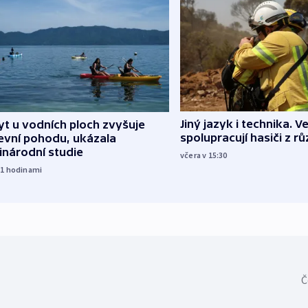
Jiný jazyk i technika. Ve
t u vodních ploch zvyšuje
spolupracují hasiči z r
evní pohodu, ukázala
inárodní studie
včera v 15:30
11
hodinami
Č