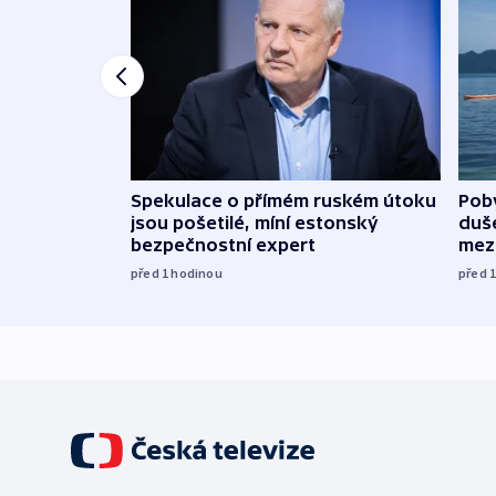
Spekulace o přímém ruském útoku
Poby
jsou pošetilé, míní estonský
duš
bezpečnostní expert
mez
před 1
hodinou
před 