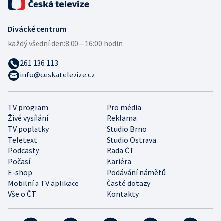
Divácké centrum
každý všední den:
8:00—16:00 hodin
261 136 113
info@ceskatelevize.cz
TV program
Pro média
Živé vysílání
Reklama
TV poplatky
Studio Brno
Teletext
Studio Ostrava
Podcasty
Rada ČT
Počasí
Kariéra
E-shop
Podávání námětů
Mobilní a TV aplikace
Časté dotazy
Vše o ČT
Kontakty