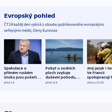
Evropský pohled
ČT24 každý den vybírá z obsahu publikovaného evropskými
veřejnými médii, členy Eurovize.
Spekulace o
Pobyt u vodních
Jiný jazyk i t
přímém ruském
ploch zvyšuje
Ve Francii
útoku jsou pošetilé,
duševní pohodu,
spolupracují h
míní estonský
ukázala
různých zemí
před 1
h
před 11
h
včera v 15:30
bezpečnostní
mezinárodní studie
expert