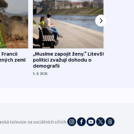
 Francii
„Musíme zapojit ženy.“ Litevští
Na Uk
ůzných zemí
politici zvažují dohodu o
občan
demografii
na s
5. 8. 2026
5. 8. 20
eská televize na sociálních sítích: