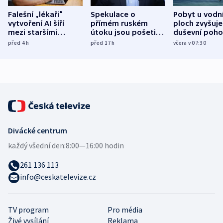
Falešní „lékaři“
Spekulace o
Pobyt u vodn
vytvoření AI šíří
přímém ruském
ploch zvyšuje
mezi staršími
útoku jsou pošetilé,
duševní poho
Poláky nebezpečné
míní estonský
ukázala
před 4
h
před 17
h
včera v 07:30
zdravotní rady
bezpečnostní
mezinárodní 
expert
Divácké centrum
každý všední den:
8:00—16:00 hodin
261 136 113
info@ceskatelevize.cz
TV program
Pro média
Živé vysílání
Reklama