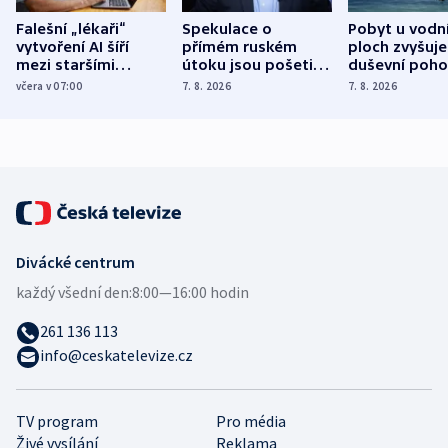
Falešní „lékaři“
Spekulace o
Pobyt u vodn
vytvoření AI šíří
přímém ruském
ploch zvyšuje
mezi staršími
útoku jsou pošetilé,
duševní poho
Poláky nebezpečné
míní estonský
ukázala
včera v 07:00
7. 8. 2026
7. 8. 2026
zdravotní rady
bezpečnostní
mezinárodní 
expert
Divácké centrum
každý všední den:
8:00—16:00 hodin
261 136 113
info@ceskatelevize.cz
TV program
Pro média
Živé vysílání
Reklama