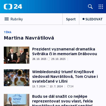
Sport
SLEDOVAT
Rubriky
TÉMA
Martina Navrátilová
Prezident vyznamenal dramatika
Svěráka či in memoriam Drábovou
28. 10. 2025
29. 10. 2025
|
Wimbledonský triumf Krejčíkové
sledovali Navrátilová, Tom Cruise i
svatebčané v Líšni
13. 7. 2024
13. 7. 2024
|
ČT24
Budu se dál snažit co nejlépe
reprezentovat svou vlast, řekla
Navrátilová po převzetí senátní