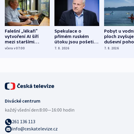
Falešní „lékaři“
Spekulace o
Pobyt u vodn
vytvoření AI šíří
přímém ruském
ploch zvyšuje
mezi staršími
útoku jsou pošetilé,
duševní poho
Poláky nebezpečné
míní estonský
ukázala
včera v 07:00
7. 8. 2026
7. 8. 2026
zdravotní rady
bezpečnostní
mezinárodní 
expert
Divácké centrum
každý všední den:
8:00—16:00 hodin
261 136 113
info@ceskatelevize.cz