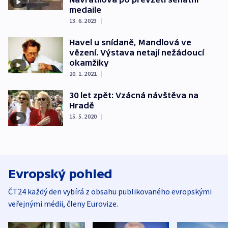
medaile
13. 6. 2023
|
Havel u snídaně, Mandlová ve
vězení. Výstava netají nežádoucí
okamžiky
20. 1. 2021
|
30 let zpět: Vzácná návštěva na
Hradě
15. 5. 2020
|
Evropský pohled
ČT24 každý den vybírá z obsahu publikovaného evropskými
veřejnými médii, členy Eurovize.