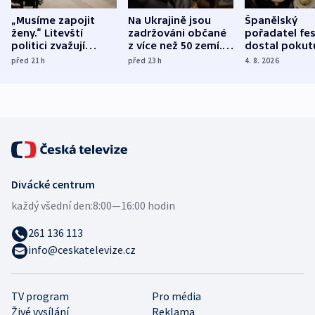
„Musíme zapojit
Na Ukrajině jsou
Španělský
ženy.“ Litevští
zadržováni občané
pořadatel fes
politici zvažují
z více než 50 zemí.
dostal pokut
dohodu o
Bojovali na straně
nekalé prakti
před 21
h
před 23
h
4. 8. 2026
demografii
Ruska
Divácké centrum
každý všední den:
8:00—16:00 hodin
261 136 113
info@ceskatelevize.cz
TV program
Pro média
Živé vysílání
Reklama