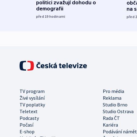
politici zvažují dohodu o
obča
demografii
na 
před 19
hodinami
před 
TV program
Pro média
Živé vysílání
Reklama
TV poplatky
Studio Brno
Teletext
Studio Ostrava
Podcasty
Rada ČT
Počasí
Kariéra
E-shop
Podávání námět