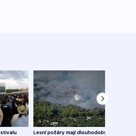
stivalu
Lesní požáry mají dlouhodobý
Ukraj