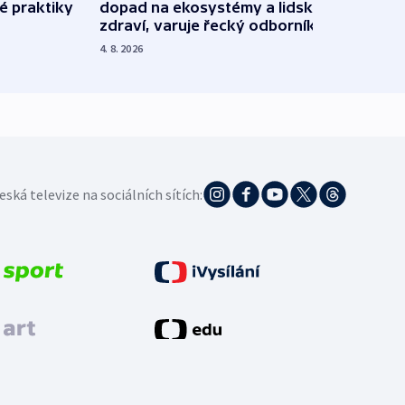
é praktiky
dopad na ekosystémy a lidské
Franc
zdraví, varuje řecký odborník
požá
4. 8. 2026
3. 8. 20
eská televize na sociálních sítích: