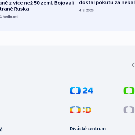
dostal pokutu za nekal
né z více než 50 zemí. Bojovali
straně Ruska
4. 8. 2026
21
hodinami
Č
Divácké centrum
ů