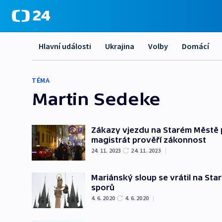
Hlavní události
Ukrajina
Volby
Domácí
TÉMA
Martin Sedeke
Zákazy vjezdu na Starém Městě pl
magistrát prověří zákonnost
24. 11. 2023
24. 11. 2023
|
Mariánský sloup se vrátil na Sta
sporů
4. 6. 2020
4. 6. 2020
|