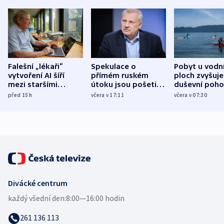
Falešní „lékaři“
Spekulace o
Pobyt u vodn
vytvoření AI šíří
přímém ruském
ploch zvyšuje
mezi staršími
útoku jsou pošetilé,
duševní poho
Poláky nebezpečné
míní estonský
ukázala
před 15
h
včera v 17:11
včera v 07:30
zdravotní rady
bezpečnostní
mezinárodní 
expert
Divácké centrum
každý všední den:
8:00—16:00 hodin
261 136 113