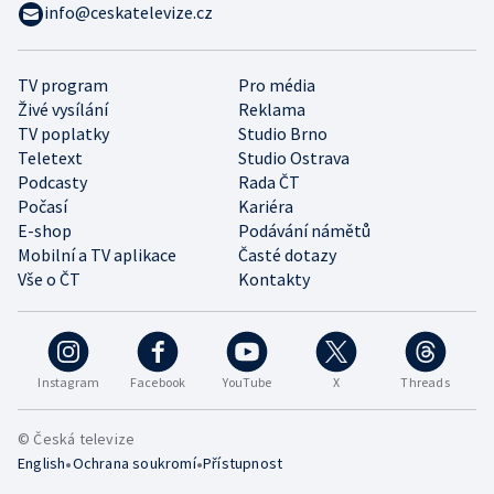
info@ceskatelevize.cz
TV program
Pro média
Živé vysílání
Reklama
TV poplatky
Studio Brno
Teletext
Studio Ostrava
Podcasty
Rada ČT
Počasí
Kariéra
E-shop
Podávání námětů
Mobilní a TV aplikace
Časté dotazy
Vše o ČT
Kontakty
Instagram
Facebook
YouTube
X
Threads
© Česká televize
•
•
English
Ochrana soukromí
Přístupnost