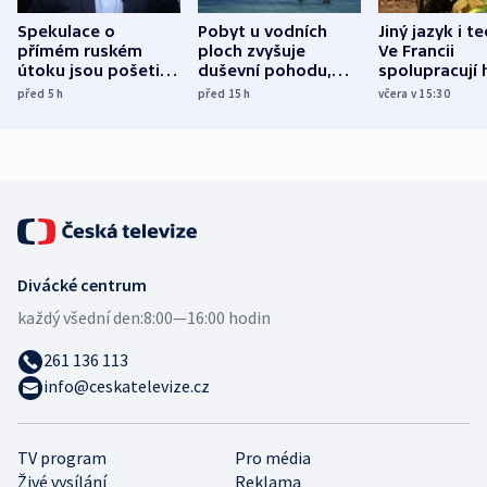
Spekulace o
Pobyt u vodních
Jiný jazyk i t
přímém ruském
ploch zvyšuje
Ve Francii
útoku jsou pošetilé,
duševní pohodu,
spolupracují h
míní estonský
ukázala
různých zemí
před 5
h
před 15
h
včera v 15:30
bezpečnostní
mezinárodní studie
expert
Divácké centrum
každý všední den:
8:00—16:00 hodin
261 136 113
info@ceskatelevize.cz
TV program
Pro média
Živé vysílání
Reklama