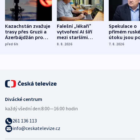
Kazachstán zvažuje
Falešní „lékaři“
Spekulace o
trasy přes Gruzii a
vytvoření AI šíří
přímém rusk
Ázerbájdžán pro
mezi staršími
útoku jsou po
vývoz ropy do
Poláky nebezpečné
míní estonsk
před 6
h
8. 8. 2026
7. 8. 2026
Evropy
zdravotní rady
bezpečnostn
expert
Divácké centrum
každý všední den:
8:00—16:00 hodin
261 136 113
info@ceskatelevize.cz