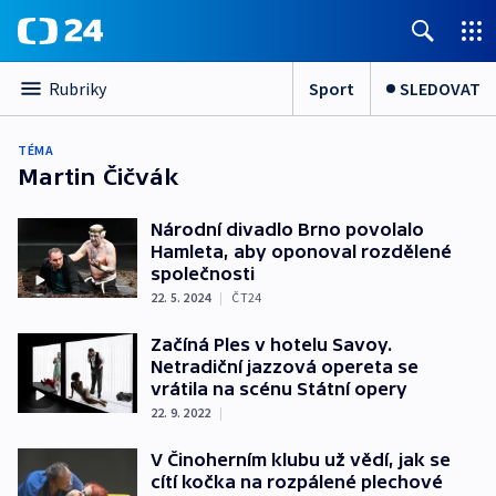
Sport
SLEDOVAT
Rubriky
TÉMA
Martin Čičvák
Národní divadlo Brno povolalo
Hamleta, aby oponoval rozdělené
společnosti
22. 5. 2024
|
ČT24
Začíná Ples v hotelu Savoy.
Netradiční jazzová opereta se
vrátila na scénu Státní opery
22. 9. 2022
|
V Činoherním klubu už vědí, jak se
cítí kočka na rozpálené plechové