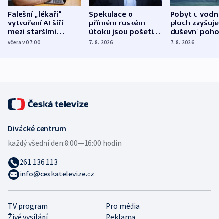
Falešní „lékaři“
Spekulace o
Pobyt u vodn
vytvoření AI šíří
přímém ruském
ploch zvyšuje
mezi staršími
útoku jsou pošetilé,
duševní poho
Poláky nebezpečné
míní estonský
ukázala
včera v 07:00
7. 8. 2026
7. 8. 2026
zdravotní rady
bezpečnostní
mezinárodní 
expert
Divácké centrum
každý všední den:
8:00—16:00 hodin
261 136 113
info@ceskatelevize.cz
TV program
Pro média
Živé vysílání
Reklama