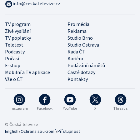
info@ceskatelevize.cz
TV program
Pro média
Živé vysílání
Reklama
TV poplatky
Studio Brno
Teletext
Studio Ostrava
Podcasty
Rada ČT
Počasí
Kariéra
E-shop
Podávání námětů
Mobilní a TV aplikace
Časté dotazy
Vše o ČT
Kontakty
Instagram
Facebook
YouTube
X
Threads
© Česká televize
•
•
English
Ochrana soukromí
Přístupnost