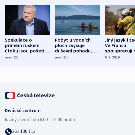
Spekulace o
Pobyt u vodních
Jiný jazyk i t
přímém ruském
ploch zvyšuje
Ve Francii
útoku jsou pošetilé,
duševní pohodu,
spolupracují h
míní estonský
ukázala
různých zemí
před 12
h
před 21
h
6. 8. 2026
bezpečnostní
mezinárodní studie
expert
Divácké centrum
každý všední den:
8:00—16:00 hodin
261 136 113