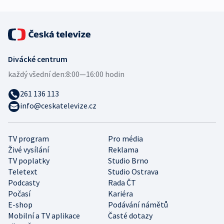
Divácké centrum
každý všední den:
8:00—16:00 hodin
261 136 113
info@ceskatelevize.cz
TV program
Pro média
Živé vysílání
Reklama
TV poplatky
Studio Brno
Teletext
Studio Ostrava
Podcasty
Rada ČT
Počasí
Kariéra
E-shop
Podávání námětů
Mobilní a TV aplikace
Časté dotazy