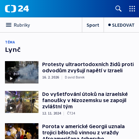
Sport
SLEDOVAT
Rubriky
TÉMA
Lynč
Protesty ultraortodoxních židů proti
odvodům zvyšují napětí v Izraeli
16. 2. 2026
|
David Borek
Do vyšetřování útoků na izraelské
fanoušky v Nizozemsku se zapojil
zvláštní tým
12. 11. 2024
|
ČT24
Porota v americké Georgii uznala
trojici bělochů vinnou z vraždy
Afroameričana Arberyho