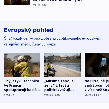
24. 11. 2021
|
Evropský pohled
ČT24 každý den vybírá z obsahu publikovaného evropskými
veřejnými médii, členy Eurovize.
Jiný jazyk i technika.
„Musíme zapojit
Na Ukrajině j
Ve Francii
ženy.“ Litevští
zadržováni o
spolupracují hasiči z
politici zvažují
z více než 50 
různých zemí
dohodu o
Bojovali na s
před 6
h
včera v 16:00
včera v 14:37
demografii
Ruska