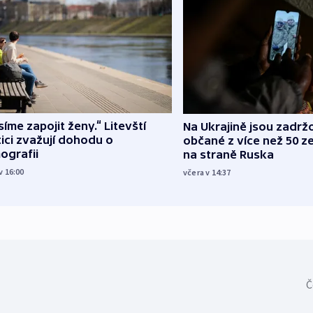
íme zapojit ženy.“ Litevští
Na Ukrajině jsou zadrž
tici zvažují dohodu o
občané z více než 50 ze
ografii
na straně Ruska
v 16:00
včera v 14:37
Č