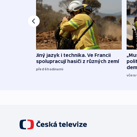
Jiný jazyk i technika. Ve Francii
„Mus
spolupracují hasiči z různých zemí
poli
dem
před 6
hodinami
včera 