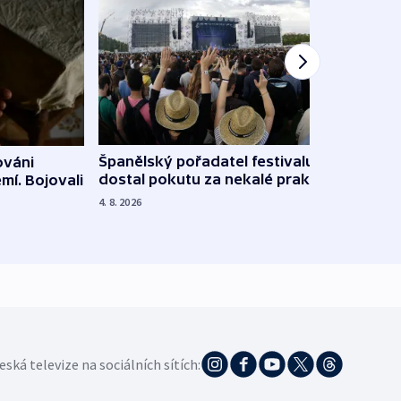
Španělský pořadatel festivalu
ováni
Lesn
dostal pokutu za nekalé praktiky
mí. Bojovali
dopa
zdrav
4. 8. 2026
4. 8. 20
eská televize na sociálních sítích: