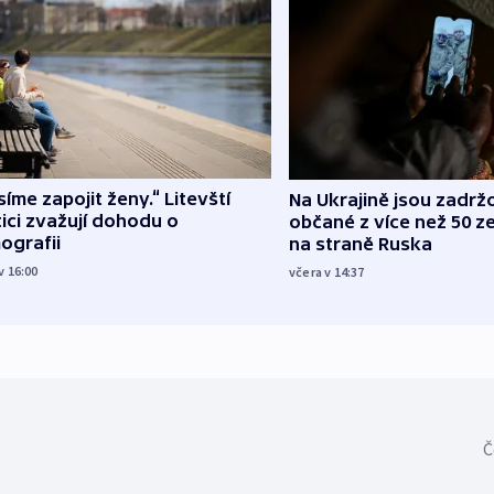
íme zapojit ženy.“ Litevští
Na Ukrajině jsou zadrž
tici zvažují dohodu o
občané z více než 50 ze
ografii
na straně Ruska
v 16:00
včera v 14:37
Č