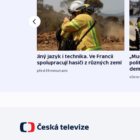
Jiný jazyk i technika. Ve Francii
„Mus
spolupracují hasiči z různých zemí
poli
dem
před 59
minutami
včera 