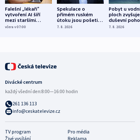
Falešní „lékaři“
Spekulace o
Pobyt u vodn
vytvoření AI šíří
přímém ruském
ploch zvyšuje
mezi staršími
útoku jsou pošetilé,
duševní poho
Poláky nebezpečné
míní estonský
ukázala
včera v 07:00
7. 8. 2026
7. 8. 2026
zdravotní rady
bezpečnostní
mezinárodní 
expert
Divácké centrum
každý všední den:
8:00—16:00 hodin
261 136 113
info@ceskatelevize.cz
TV program
Pro média
Živé vysílání
Reklama