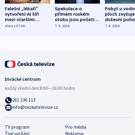
Falešní „lékaři“
Spekulace o
Pobyt u vodn
vytvoření AI šíří
přímém ruském
ploch zvyšuje
mezi staršími
útoku jsou pošetilé,
duševní poho
Poláky nebezpečné
míní estonský
ukázala
včera v 07:00
7. 8. 2026
7. 8. 2026
zdravotní rady
bezpečnostní
mezinárodní 
expert
Divácké centrum
každý všední den:
8:00—16:00 hodin
261 136 113
info@ceskatelevize.cz
TV program
Pro média
Živé vysílání
Reklama