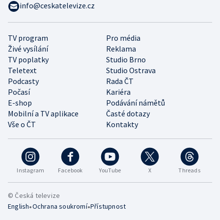
info@ceskatelevize.cz
TV program
Pro média
Živé vysílání
Reklama
TV poplatky
Studio Brno
Teletext
Studio Ostrava
Podcasty
Rada ČT
Počasí
Kariéra
E-shop
Podávání námětů
Mobilní a TV aplikace
Časté dotazy
Vše o ČT
Kontakty
Instagram
Facebook
YouTube
X
Threads
© Česká televize
•
•
English
Ochrana soukromí
Přístupnost