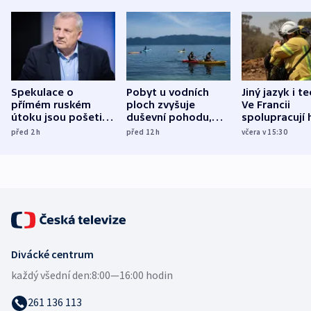
Spekulace o
Pobyt u vodních
Jiný jazyk i t
přímém ruském
ploch zvyšuje
Ve Francii
útoku jsou pošetilé,
duševní pohodu,
spolupracují h
míní estonský
ukázala
různých zemí
před 2
h
před 12
h
včera v 15:30
bezpečnostní
mezinárodní studie
expert
Divácké centrum
každý všední den:
8:00—16:00 hodin
261 136 113