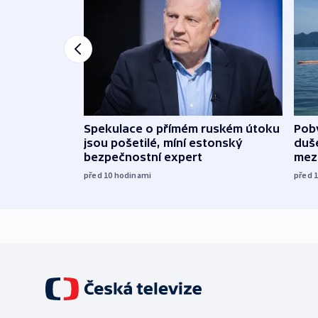
Spekulace o přímém ruském útoku
Poby
jsou pošetilé, míní estonský
duš
bezpečnostní expert
mez
před 10
hodinami
před 