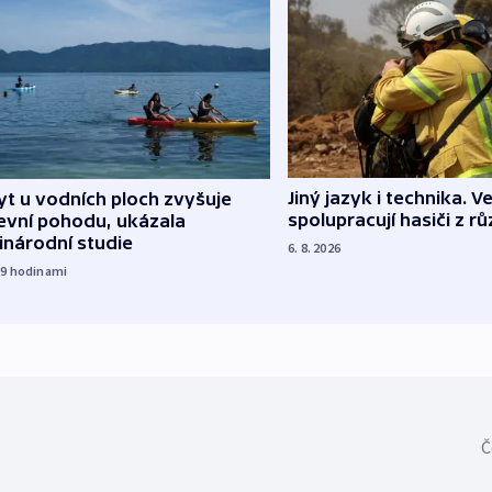
Jiný jazyk i technika. Ve
t u vodních ploch zvyšuje
spolupracují hasiči z r
evní pohodu, ukázala
inárodní studie
6. 8. 2026
19
hodinami
Č