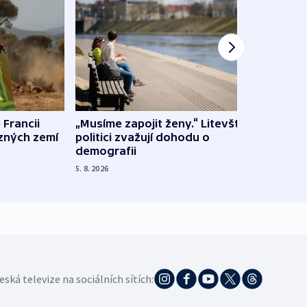
 Francii
„Musíme zapojit ženy.“ Litevští
Na Uk
ůzných zemí
politici zvažují dohodu o
občan
demografii
na s
5. 8. 2026
5. 8. 20
eská televize na sociálních sítích: