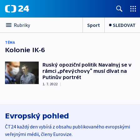
Sport
SLEDOVAT
Rubriky
TÉMA
Kolonie IK-6
Ruský opoziční politik Navalnyj se v
rámci „převýchovy“ musí dívat na
Putinův portrét
1. 7. 2022
|
Evropský pohled
ČT24 každý den vybírá z obsahu publikovaného evropskými
veřejnými médii, členy Eurovize.