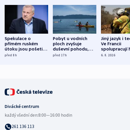
Spekulace o
Pobyt u vodních
Jiný jazyk i t
přímém ruském
ploch zvyšuje
Ve Francii
útoku jsou pošetilé,
duševní pohodu,
spolupracují h
míní estonský
ukázala
různých zemí
před 8
h
před 17
h
6. 8. 2026
bezpečnostní
mezinárodní studie
expert
Divácké centrum
každý všední den:
8:00—16:00 hodin
261 136 113