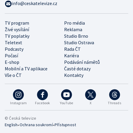
info@ceskatelevize.cz
TV program
Pro média
Živé vysílání
Reklama
TV poplatky
Studio Brno
Teletext
Studio Ostrava
Podcasty
Rada ČT
Počasí
Kariéra
E-shop
Podávání námětů
Mobilní a TV aplikace
Časté dotazy
Vše o ČT
Kontakty
Instagram
Facebook
YouTube
X
Threads
© Česká televize
•
•
English
Ochrana soukromí
Přístupnost