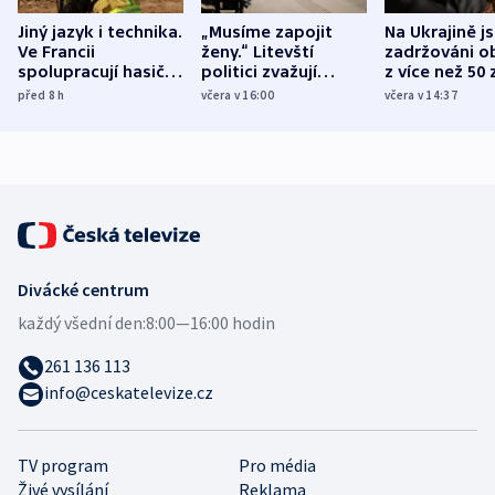
Jiný jazyk i technika.
„Musíme zapojit
Na Ukrajině j
Ve Francii
ženy.“ Litevští
zadržováni o
spolupracují hasiči z
politici zvažují
z více než 50 
různých zemí
dohodu o
Bojovali na s
před 8
h
včera v 16:00
včera v 14:37
demografii
Ruska
Divácké centrum
každý všední den:
8:00—16:00 hodin
261 136 113
info@ceskatelevize.cz
TV program
Pro média
Živé vysílání
Reklama