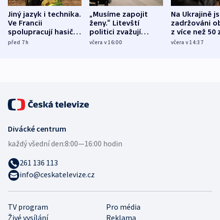
Jiný jazyk i technika.
„Musíme zapojit
Na Ukrajině j
Ve Francii
ženy.“ Litevští
zadržováni o
spolupracují hasiči z
politici zvažují
z více než 50 
různých zemí
dohodu o
Bojovali na s
před 7
h
včera v 16:00
včera v 14:37
demografii
Ruska
Divácké centrum
každý všední den:
8:00—16:00 hodin
261 136 113
info@ceskatelevize.cz
TV program
Pro média
Živé vysílání
Reklama