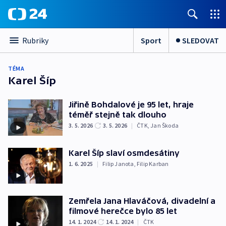
Sport
SLEDOVAT
Rubriky
TÉMA
Karel Šíp
Jiřině Bohdalové je 95 let, hraje
téměř stejně tak dlouho
3. 5. 2026
3. 5. 2026
|
ČTK
,
Jan Škoda
Karel Šíp slaví osmdesátiny
1. 6. 2025
|
Filip Janota
,
Filip Karban
Zemřela Jana Hlaváčová, divadelní a
filmové herečce bylo 85 let
14. 1. 2024
14. 1. 2024
|
ČTK