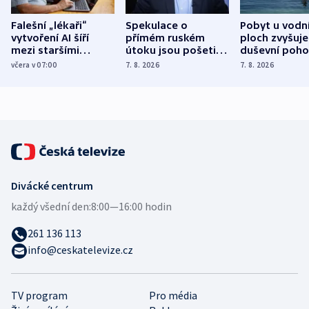
Falešní „lékaři“
Spekulace o
Pobyt u vodn
vytvoření AI šíří
přímém ruském
ploch zvyšuje
mezi staršími
útoku jsou pošetilé,
duševní poho
Poláky nebezpečné
míní estonský
ukázala
včera v 07:00
7. 8. 2026
7. 8. 2026
zdravotní rady
bezpečnostní
mezinárodní 
expert
Divácké centrum
každý všední den:
8:00—16:00 hodin
261 136 113
info@ceskatelevize.cz
TV program
Pro média