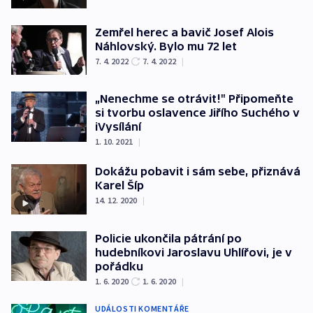
Zemřel herec a bavič Josef Alois
Náhlovský. Bylo mu 72 let
7. 4. 2022
7. 4. 2022
|
„Nenechme se otrávit!" Připomeňte
si tvorbu oslavence Jiřího Suchého v
iVysílání
1. 10. 2021
|
Dokážu pobavit i sám sebe, přiznává
Karel Šíp
14. 12. 2020
|
Policie ukončila pátrání po
hudebníkovi Jaroslavu Uhlířovi, je v
pořádku
1. 6. 2020
1. 6. 2020
|
UDÁLOSTI KOMENTÁŘE