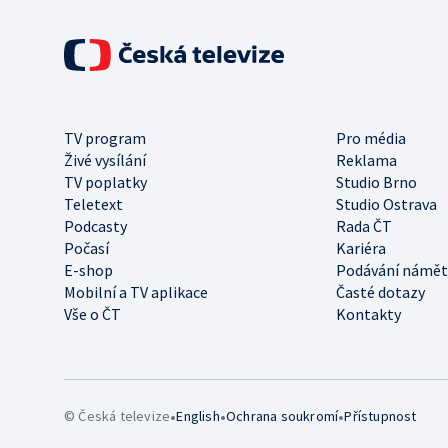
TV program
Pro média
Živé vysílání
Reklama
TV poplatky
Studio Brno
Teletext
Studio Ostrava
Podcasty
Rada ČT
Počasí
Kariéra
E-shop
Podávání námět
Mobilní a TV aplikace
Časté dotazy
Vše o ČT
Kontakty
•
•
•
© Česká televize
English
Ochrana soukromí
Přístupnost