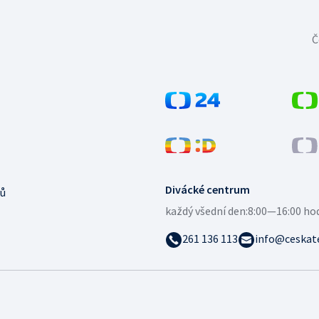
Č
Divácké centrum
ů
každý všední den:
8:00—16:00 ho
261 136 113
info@ceskate