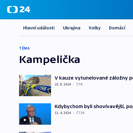
Hlavní události
Ukrajina
Volby
Domácí
TÉMA
Kampelička
V kauze vytunelované záložny pol
22. 8. 2024
|
ČTK
Kdybychom byli shovívavější, pop
11. 4. 2024
|
ČT24