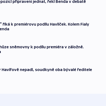
ozicí připraveni jednat, řekl Benda v debatě
 říká k premiérovu podílu Havlíček. Kolem Fialy
Benda
hůze sněmovny k podílu premiéra v záložně.
a
 v Havířově nepadl, soudkyně oba bývalé ředitele