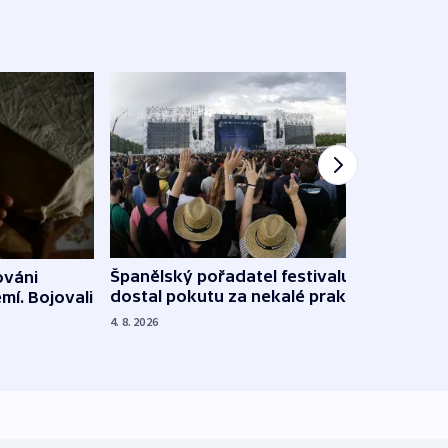
Španělský pořadatel festivalu
ováni
Lesn
dostal pokutu za nekalé praktiky
mí. Bojovali
dopa
zdrav
4. 8. 2026
4. 8. 20