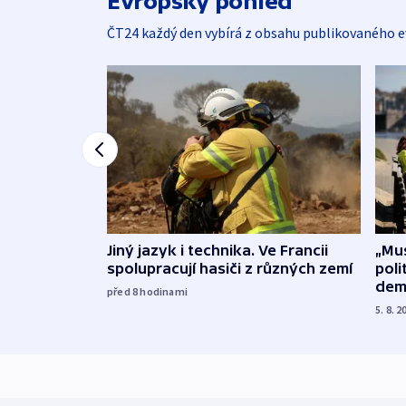
Evropský pohled
ČT24 každý den vybírá z obsahu publikovaného e
Jiný jazyk i technika. Ve Francii
„Mus
spolupracují hasiči z různých zemí
poli
dem
před 8
hodinami
5. 8. 2