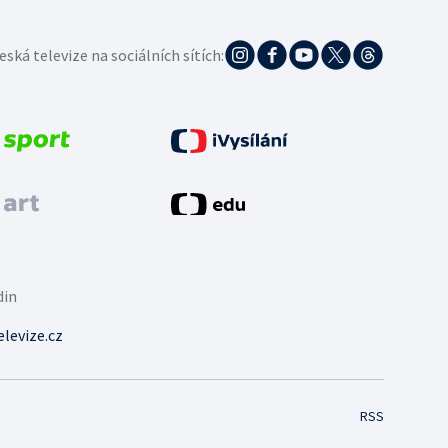
eská televize na sociálních sítích:
din
levize.cz
RSS