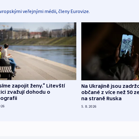
vropskými veřejnými médii, členy Eurovize.
íme zapojit ženy.“ Litevští
Na Ukrajině jsou zadrž
tici zvažují dohodu o
občané z více než 50 ze
ografii
na straně Ruska
026
5. 8. 2026