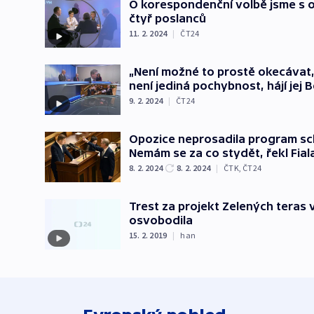
O korespondenční volbě jsme s op
čtyř poslanců
11. 2. 2024
|
ČT24
„Není možné to prostě okecávat,“
není jediná pochybnost, hájí jej 
9. 2. 2024
|
ČT24
Opozice neprosadila program sc
Nemám se za co stydět, řekl Fial
8. 2. 2024
8. 2. 2024
|
ČTK
,
ČT24
Trest za projekt Zelených teras
osvobodila
15. 2. 2019
|
han