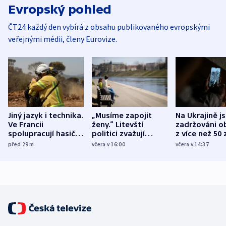
Evropský pohled
ČT24 každý den vybírá z obsahu publikovaného evropskými
veřejnými médii, členy Eurovize.
Jiný jazyk i technika.
„Musíme zapojit
Na Ukrajině j
Ve Francii
ženy.“ Litevští
zadržováni o
spolupracují hasiči z
politici zvažují
z více než 50 
různých zemí
dohodu o
Bojovali na s
před 29
m
včera v 16:00
včera v 14:37
demografii
Ruska