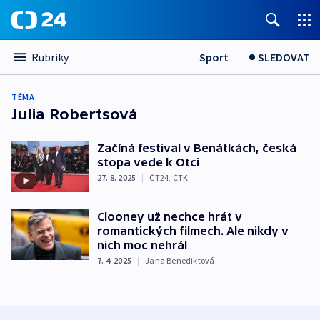
Sport
SLEDOVAT
Rubriky
TÉMA
Julia Robertsová
Začíná festival v Benátkách, česká
stopa vede k Otci
27. 8. 2025
|
ČT24
,
ČTK
Clooney už nechce hrát v
romantických filmech. Ale nikdy v
nich moc nehrál
7. 4. 2025
|
Jana Benediktová