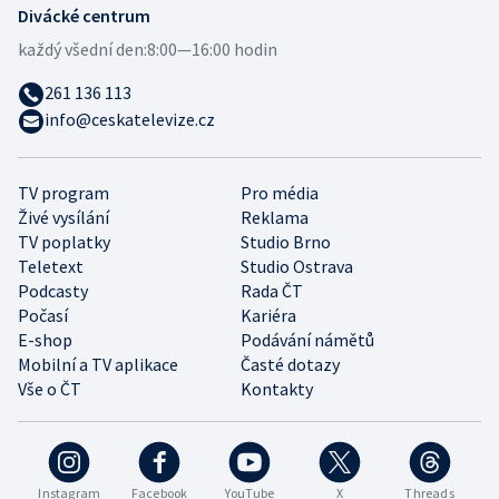
Divácké centrum
každý všední den:
8:00—16:00 hodin
261 136 113
info@ceskatelevize.cz
TV program
Pro média
Živé vysílání
Reklama
TV poplatky
Studio Brno
Teletext
Studio Ostrava
Podcasty
Rada ČT
Počasí
Kariéra
E-shop
Podávání námětů
Mobilní a TV aplikace
Časté dotazy
Vše o ČT
Kontakty
Instagram
Facebook
YouTube
X
Threads