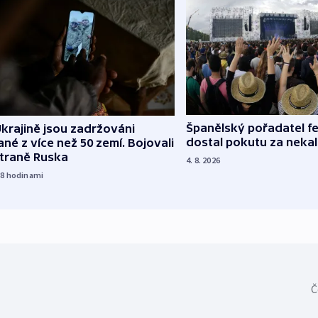
Španělský pořadatel fe
krajině jsou zadržováni
dostal pokutu za nekal
né z více než 50 zemí. Bojovali
straně Ruska
4. 8. 2026
18
hodinami
Č