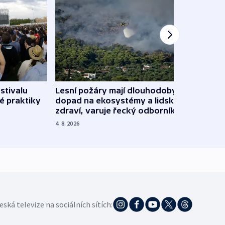
stivalu
Lesní požáry mají dlouhodobý
Ukraj
é praktiky
dopad na ekosystémy a lidské
Franc
zdraví, varuje řecký odborník
požá
4. 8. 2026
3. 8. 20
eská televize na sociálních sítích: