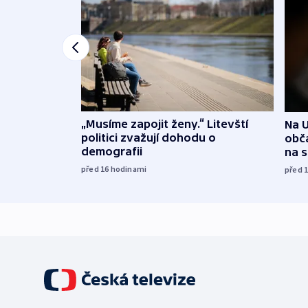
„Musíme zapojit ženy.“ Litevští
Na U
politici zvažují dohodu o
obča
demografii
na 
před 16
hodinami
před 