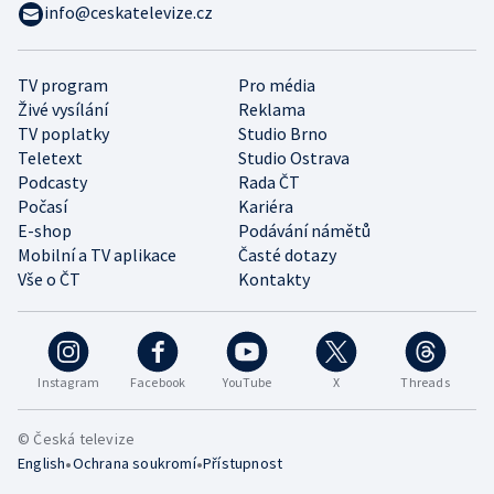
info@ceskatelevize.cz
TV program
Pro média
Živé vysílání
Reklama
TV poplatky
Studio Brno
Teletext
Studio Ostrava
Podcasty
Rada ČT
Počasí
Kariéra
E-shop
Podávání námětů
Mobilní a TV aplikace
Časté dotazy
Vše o ČT
Kontakty
Instagram
Facebook
YouTube
X
Threads
© Česká televize
•
•
English
Ochrana soukromí
Přístupnost