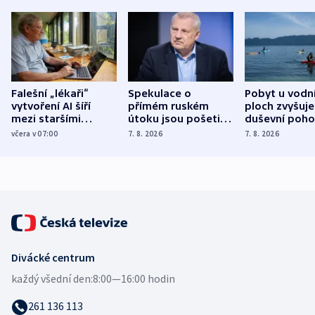
Falešní „lékaři“
Spekulace o
Pobyt u vodn
vytvoření AI šíří
přímém ruském
ploch zvyšuje
mezi staršími
útoku jsou pošetilé,
duševní poho
Poláky nebezpečné
míní estonský
ukázala
včera v 07:00
7. 8. 2026
7. 8. 2026
zdravotní rady
bezpečnostní
mezinárodní 
expert
Divácké centrum
každý všední den:
8:00—16:00 hodin
261 136 113