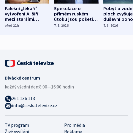
Falešní „lékaři“
Spekulace o
Pobyt u vodn
vytvoření AI šíří
přímém ruském
ploch zvyšuje
mezi staršími
útoku jsou pošetilé,
duševní poho
Poláky nebezpečné
míní estonský
ukázala
před 22
h
7. 8. 2026
7. 8. 2026
zdravotní rady
bezpečnostní
mezinárodní 
expert
Divácké centrum
každý všední den:
8:00—16:00 hodin
261 136 113
info@ceskatelevize.cz
TV program
Pro média
Živé vysílání
Reklama