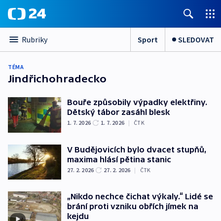
Sport
SLEDOVAT
Rubriky
TÉMA
Jindřichohradecko
Bouře způsobily výpadky elektřiny.
Dětský tábor zasáhl blesk
1. 7. 2026
1. 7. 2026
|
ČTK
V Budějovicích bylo dvacet stupňů,
maxima hlásí pětina stanic
27. 2. 2026
27. 2. 2026
|
ČTK
„Nikdo nechce čichat výkaly.“ Lidé se
brání proti vzniku obřích jímek na
kejdu