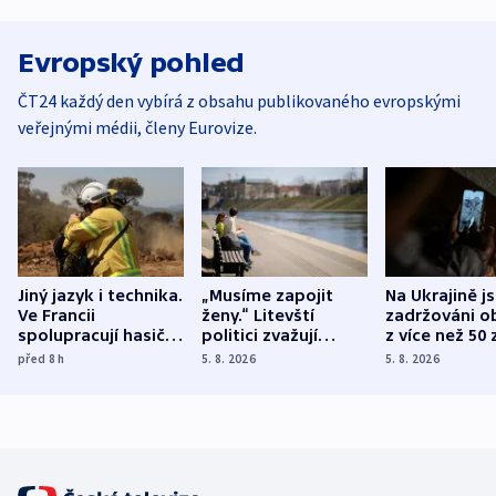
Evropský pohled
ČT24 každý den vybírá z obsahu publikovaného evropskými
veřejnými médii, členy Eurovize.
Jiný jazyk i technika.
„Musíme zapojit
Na Ukrajině j
Ve Francii
ženy.“ Litevští
zadržováni o
spolupracují hasiči z
politici zvažují
z více než 50 
různých zemí
dohodu o
Bojovali na s
před 8
h
5. 8. 2026
5. 8. 2026
demografii
Ruska