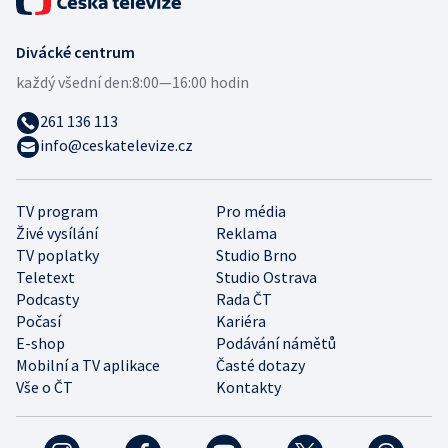
Divácké centrum
každý všední den:
8:00—16:00 hodin
261 136 113
info@ceskatelevize.cz
TV program
Pro média
Živé vysílání
Reklama
TV poplatky
Studio Brno
Teletext
Studio Ostrava
Podcasty
Rada ČT
Počasí
Kariéra
E-shop
Podávání námětů
Mobilní a TV aplikace
Časté dotazy
Vše o ČT
Kontakty