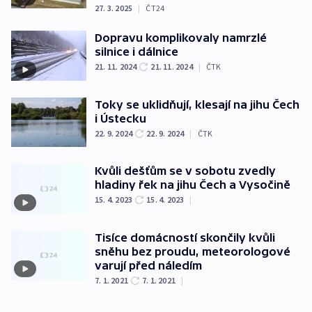
27. 3. 2025
|
ČT24
Dopravu komplikovaly namrzlé
silnice i dálnice
21. 11. 2024
21. 11. 2024
|
ČTK
Toky se uklidňují, klesají na jihu Čech
i Ústecku
22. 9. 2024
22. 9. 2024
|
ČTK
Kvůli dešťům se v sobotu zvedly
hladiny řek na jihu Čech a Vysočině
15. 4. 2023
15. 4. 2023
|
Tisíce domácností skončily kvůli
sněhu bez proudu, meteorologové
varují před náledím
7. 1. 2021
7. 1. 2021
|