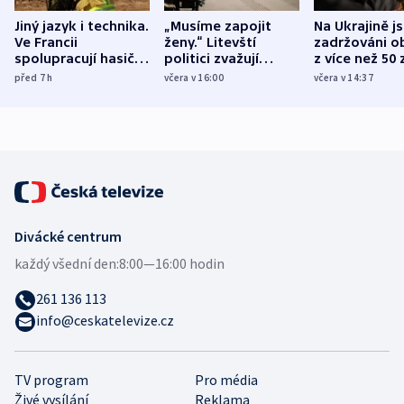
Jiný jazyk i technika.
„Musíme zapojit
Na Ukrajině j
Ve Francii
ženy.“ Litevští
zadržováni o
spolupracují hasiči z
politici zvažují
z více než 50 
různých zemí
dohodu o
Bojovali na s
před 7
h
včera v 16:00
včera v 14:37
demografii
Ruska
Divácké centrum
každý všední den:
8:00—16:00 hodin
261 136 113
info@ceskatelevize.cz
TV program
Pro média
Živé vysílání
Reklama