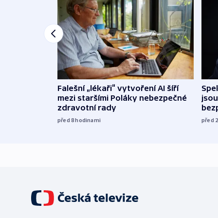
Falešní „lékaři“ vytvoření AI šíří
Spe
mezi staršími Poláky nebezpečné
jsou
zdravotní rady
bez
před 8
hodinami
před 