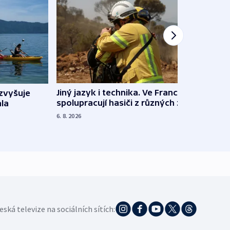
Jiný jazyk i technika. Ve Francii
zvyšuje
„Musí
spolupracují hasiči z různých zemí
la
polit
demo
6. 8. 2026
5. 8. 20
eská televize na sociálních sítích: