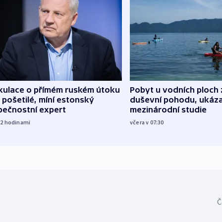
kulace o přímém ruském útoku
Pobyt u vodních ploch 
 pošetilé, míní estonský
duševní pohodu, ukáza
pečnostní expert
mezinárodní studie
22
hodinami
včera v 07:30
Č