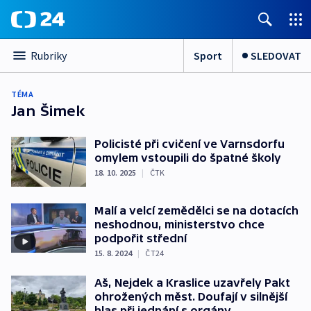
Sport
SLEDOVAT
Rubriky
TÉMA
Jan Šimek
Policisté při cvičení ve Varnsdorfu
omylem vstoupili do špatné školy
18. 10. 2025
|
ČTK
Malí a velcí zemědělci se na dotacích
neshodnou, ministerstvo chce
podpořit střední
15. 8. 2024
|
ČT24
Aš, Nejdek a Kraslice uzavřely Pakt
ohrožených měst. Doufají v silnější
hlas při jednání s orgány