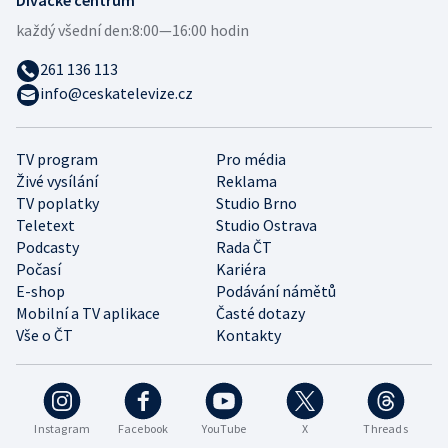
každý všední den:
8:00—16:00 hodin
261 136 113
info@ceskatelevize.cz
TV program
Pro média
Živé vysílání
Reklama
TV poplatky
Studio Brno
Teletext
Studio Ostrava
Podcasty
Rada ČT
Počasí
Kariéra
E-shop
Podávání námětů
Mobilní a TV aplikace
Časté dotazy
Vše o ČT
Kontakty
Instagram
Facebook
YouTube
X
Threads