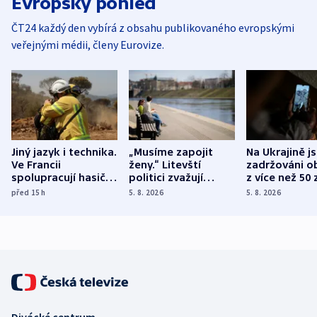
Evropský pohled
ČT24 každý den vybírá z obsahu publikovaného evropskými
veřejnými médii, členy Eurovize.
Jiný jazyk i technika.
„Musíme zapojit
Na Ukrajině j
Ve Francii
ženy.“ Litevští
zadržováni o
spolupracují hasiči z
politici zvažují
z více než 50 
různých zemí
dohodu o
Bojovali na s
před 15
h
5. 8. 2026
5. 8. 2026
demografii
Ruska
Divácké centrum