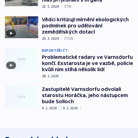
23. 5. 2024
|
ČTK
Vědci kritizují mírnění ekologických
podmínek pro udělování
zemědělských dotací
20. 3. 2024
|
ČT24
REPORTÉŘI ČT
Problematické radary ve Varnsdorfu
končí. Exstarosta je ve vazbě, policie
kvůli nim stíhá několik lidí
28. 1. 2020
|
Zastupitelé Varnsdorfu odvolali
starostu Horáčka, jeho nástupcem
bude Solloch
9. 1. 2020
9. 1. 2020
|