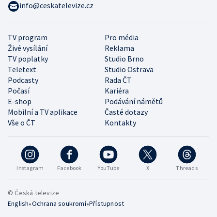
info@ceskatelevize.cz
TV program
Pro média
Živé vysílání
Reklama
TV poplatky
Studio Brno
Teletext
Studio Ostrava
Podcasty
Rada ČT
Počasí
Kariéra
E-shop
Podávání námětů
Mobilní a TV aplikace
Časté dotazy
Vše o ČT
Kontakty
Instagram
Facebook
YouTube
X
Threads
© Česká televize
•
•
English
Ochrana soukromí
Přístupnost