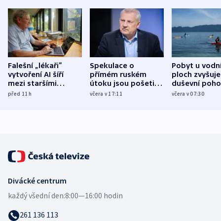
Falešní „lékaři“
Spekulace o
Pobyt u vodn
vytvoření AI šíří
přímém ruském
ploch zvyšuje
mezi staršími
útoku jsou pošetilé,
duševní poho
Poláky nebezpečné
míní estonský
ukázala
před 11
h
včera v 17:11
včera v 07:30
zdravotní rady
bezpečnostní
mezinárodní 
expert
Divácké centrum
každý všední den:
8:00—16:00 hodin
261 136 113