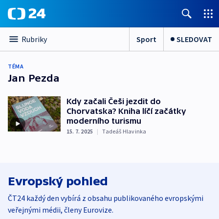
Sport
SLEDOVAT
Rubriky
TÉMA
Jan Pezda
Kdy začali Češi jezdit do
Chorvatska? Kniha líčí začátky
moderního turismu
15. 7. 2025
|
Tadeáš Hlavinka
Evropský pohled
ČT24 každý den vybírá z obsahu publikovaného evropskými
veřejnými médii, členy Eurovize.