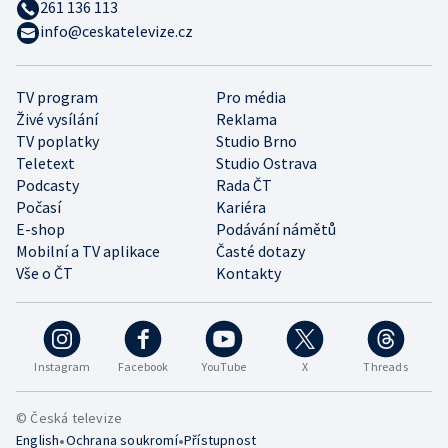
261 136 113
info@ceskatelevize.cz
TV program
Pro média
Živé vysílání
Reklama
TV poplatky
Studio Brno
Teletext
Studio Ostrava
Podcasty
Rada ČT
Počasí
Kariéra
E-shop
Podávání námětů
Mobilní a TV aplikace
Časté dotazy
Vše o ČT
Kontakty
Instagram
Facebook
YouTube
X
Threads
© Česká televize
•
•
English
Ochrana soukromí
Přístupnost