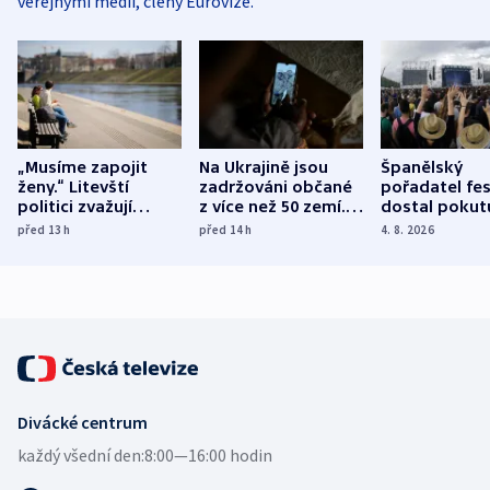
veřejnými médii, členy Eurovize.
„Musíme zapojit
Na Ukrajině jsou
Španělský
ženy.“ Litevští
zadržováni občané
pořadatel fes
politici zvažují
z více než 50 zemí.
dostal pokut
dohodu o
Bojovali na straně
nekalé prakti
před 13
h
před 14
h
4. 8. 2026
demografii
Ruska
Divácké centrum
každý všední den:
8:00—16:00 hodin