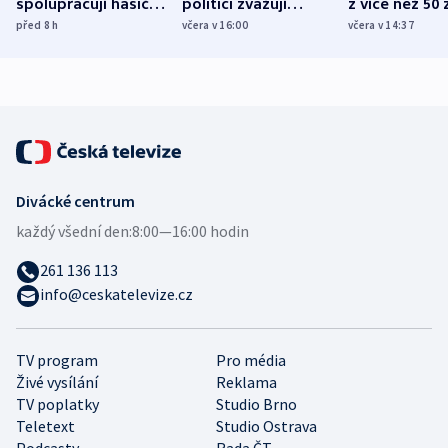
spolupracují hasiči z
politici zvažují
z více než 50 
různých zemí
dohodu o
Bojovali na s
před 8
h
včera v 16:00
včera v 14:37
demografii
Ruska
Divácké centrum
každý všední den:
8:00—16:00 hodin
261 136 113
info@ceskatelevize.cz
TV program
Pro média
Živé vysílání
Reklama
TV poplatky
Studio Brno
Teletext
Studio Ostrava