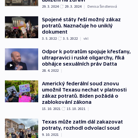
29. 3. 2024
29. 3. 2024
|
Denisa Šindlerová
Spojené státy řeší možný zákaz
potratů. Naznačuje ho uniklý
dokument
3. 5. 2022
3. 5. 2022
|
vkl
Odpor k potratům spojuje křesťany,
ultrapravici i ruské oligarchy, říká
obhájce sexuálních práv Datta
28. 4. 2022
|
Americký federální soud znovu
umožnil Texasu nechat v platnosti
zákaz potratů. Biden požádá o
zablokování zákona
15. 10. 2021
15. 10. 2021
|
Texas může zatím dál zakazovat
potraty, rozhodl odvolací soud
9. 10. 2021
|