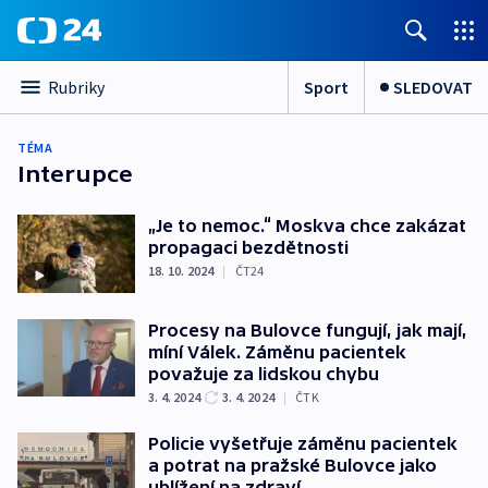
Sport
SLEDOVAT
Rubriky
TÉMA
Interupce
„Je to nemoc.“ Moskva chce zakázat
propagaci bezdětnosti
18. 10. 2024
|
ČT24
Procesy na Bulovce fungují, jak mají,
míní Válek. Záměnu pacientek
považuje za lidskou chybu
3. 4. 2024
3. 4. 2024
|
ČTK
Policie vyšetřuje záměnu pacientek
a potrat na pražské Bulovce jako
ublížení na zdraví