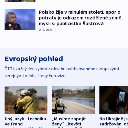
Polsko žije v minulém století, spor o
potraty je odrazem rozdělené země,
myslí si publicistka Šustrová
2. 2. 2021
|
Evropský pohled
ČT24 každý den vybírá z obsahu publikovaného evropskými
veřejnými médii, členy Eurovize.
Jiný jazyk i technika.
„Musíme zapojit
Na Ukrajině j
Ve Francii
ženy.“ Litevští
zadržováni o