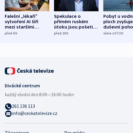
Falešní „lékaři“
Spekulace o
Pobyt u vodn
vytvoření AI šíří
přímém ruském
ploch zvyšuje
mezi staršími
útoku jsou pošetilé,
duševní poho
Poláky nebezpečné
míní estonský
ukázala
před 6
h
před 20
h
včera v 07:30
zdravotní rady
bezpečnostní
mezinárodní 
expert
Divácké centrum
každý všední den:
8:00—16:00 hodin
261 136 113
info@ceskatelevize.cz
TV program
Pro média