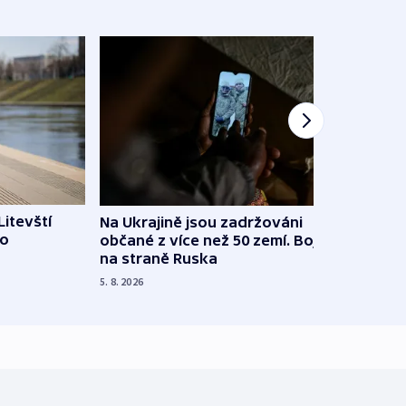
Litevští
Na Ukrajině jsou zadržováni
Španě
 o
občané z více než 50 zemí. Bojovali
dosta
na straně Ruska
4. 8. 20
5. 8. 2026