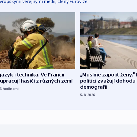
vropskými veřejnými médii, členy Eurovize.
 jazyk i technika. Ve Francii
„Musíme zapojit ženy.“ 
upracují hasiči z různých zemí
politici zvažují dohodu
demografii
23
hodinami
5. 8. 2026