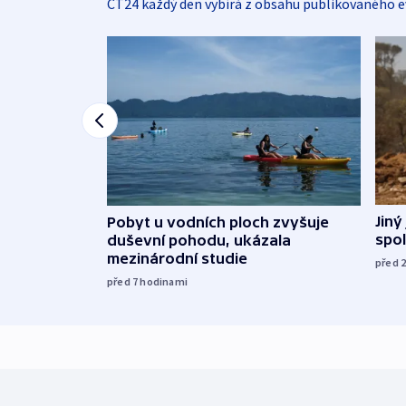
ČT24 každý den vybírá z obsahu publikovaného e
Jiný
Pobyt u vodních ploch zvyšuje
spol
duševní pohodu, ukázala
mezinárodní studie
před 
před 7
hodinami