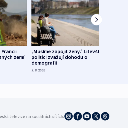
 Francii
„Musíme zapojit ženy.“ Litevští
Na Uk
ůzných zemí
politici zvažují dohodu o
občan
demografii
na s
5. 8. 2026
5. 8. 20
eská televize na sociálních sítích: