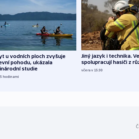
Jiný jazyk i technika. Ve
t u vodních ploch zvyšuje
spolupracují hasiči z r
evní pohodu, ukázala
inárodní studie
včera v 15:30
15
hodinami
Č