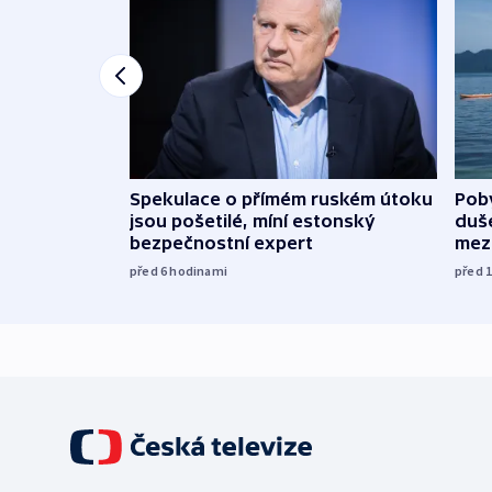
Spekulace o přímém ruském útoku
Poby
jsou pošetilé, míní estonský
duš
bezpečnostní expert
mez
před 6
hodinami
před 