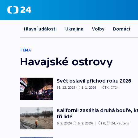
Hlavní události
Ukrajina
Volby
Domácí
TÉMA
Havajské ostrovy
Svět oslavil příchod roku 2026
31. 12. 2025
1. 1. 2026
|
ČTK
,
ČT24
Kalifornii zasáhla druhá bouře, 
tři lidé
6. 2. 2024
6. 2. 2024
|
ČTK
,
ČT24
,
Reuters