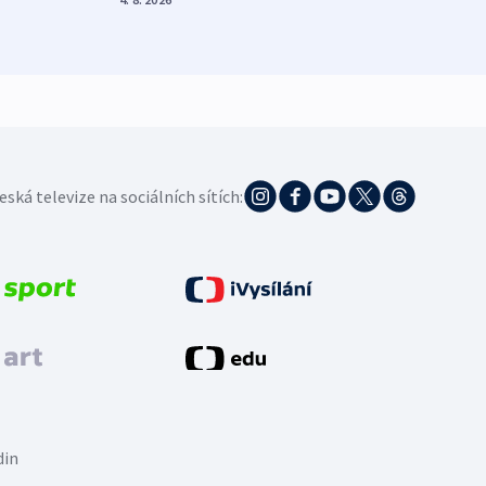
4. 8. 20
eská televize na sociálních sítích:
din