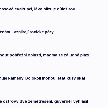
masové evakuaci, láva olizuje důležitou
ceánu, vznikají toxické páry
nout pobřežní oblasti, magma se záludně plazí
uje kameny. Do okolí mohou létat kusy skal
é ostrovy dvě zemětřesení, guvernér vyhlásil