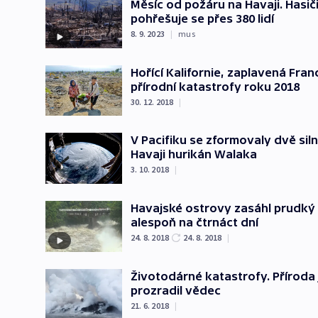
Měsíc od požáru na Havaji. Hasič
pohřešuje se přes 380 lidí
8. 9. 2023
|
mus
Hořící Kalifornie, zaplavená Franc
přírodní katastrofy roku 2018
30. 12. 2018
|
V Pacifiku se zformovaly dvě sil
Havaji hurikán Walaka
3. 10. 2018
|
Havajské ostrovy zasáhl prudký v
alespoň na čtrnáct dní
24. 8. 2018
24. 8. 2018
|
Životodárné katastrofy. Příroda 
prozradil vědec
21. 6. 2018
|