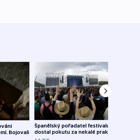
Španělský pořadatel festivalu
ováni
Lesn
dostal pokutu za nekalé praktiky
mí. Bojovali
dopa
zdrav
4. 8. 2026