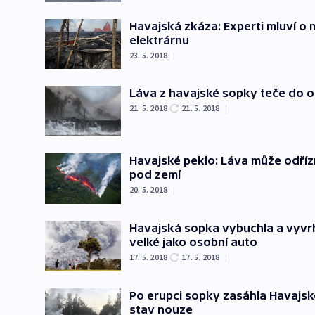
Havajská zkáza: Experti mluví o 
elektrárnu
23. 5. 2018
|
Láva z havajské sopky teče do o
21. 5. 2018
21. 5. 2018
|
Havajské peklo: Láva může odříz
pod zemí
20. 5. 2018
|
Havajská sopka vybuchla a vyvrh
velké jako osobní auto
17. 5. 2018
17. 5. 2018
|
Po erupci sopky zasáhla Havajsk
stav nouze