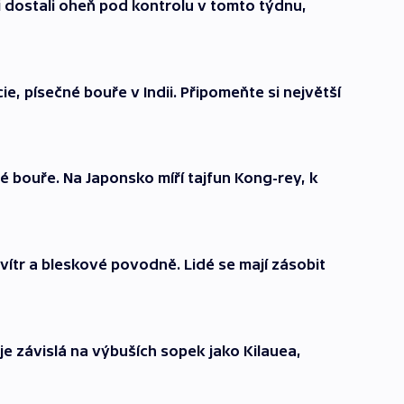
i dostali oheň pod kontrolu v tomto týdnu,
ie, písečné bouře v Indii. Připomeňte si největší
né bouře. Na Japonsko míří tajfun Kong-rey, k
ítr a bleskové povodně. Lidé se mají zásobit
je závislá na výbuších sopek jako Kilauea,