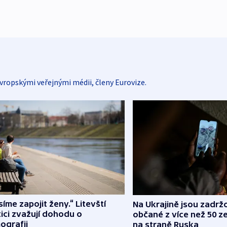
vropskými veřejnými médii, členy Eurovize.
íme zapojit ženy.“ Litevští
Na Ukrajině jsou zadrž
tici zvažují dohodu o
občané z více než 50 ze
ografii
na straně Ruska