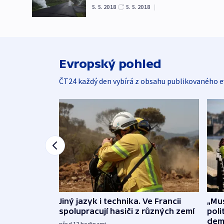
5. 5. 2018
5. 5. 2018
|
Evropský pohled
ČT24 každý den vybírá z obsahu publikovaného e
Jiný jazyk i technika. Ve Francii
„Mus
spolupracují hasiči z různých zemí
poli
dem
před 12
hodinami