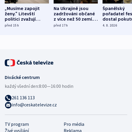
„Musíme zapojit
Na Ukrajině jsou
Španělský
ženy.“ Litevští
zadržováni občané
pořadatel fes
politici zvažují
z více než 50 zemí.
dostal pokut
dohodu o
Bojovali na straně
nekalé prakti
před 15
h
před 17
h
4. 8. 2026
demografii
Ruska
Divácké centrum
každý všední den:
8:00—16:00 hodin
261 136 113
info@ceskatelevize.cz
TV program
Pro média
Živé vysílání
Reklama