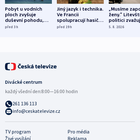
Pobyt u vodních
Jiný jazyk i technika.
„Musíme zapo
ploch zvyšuje
Ve Francii
ženy.“ Litevšt
duševní pohodu,
spolupracují hasiči z
politici zvažuj
ukázala
různých zemí
dohodu o
před 3
h
před 19
h
5. 8. 2026
mezinárodní studie
demografii
Divácké centrum
každý všední den:
8:00—16:00 hodin
261 136 113
info@ceskatelevize.cz
TV program
Pro média
Živé vysílání
Reklama